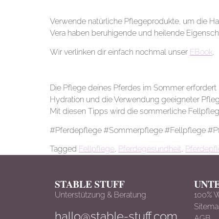
9. Natürliche Pflegeprodukte
Verwende natürliche Pflegeprodukte, um die Hau
Vera haben beruhigende und heilende Eigensch
Wir verlinken dir einfach nochmal unser
EBook
.
Fazit
Die Pflege deines Pferdes im Sommer erfordert
Hydration und die Verwendung geeigneter Pflege
Mit diesen Tipps wird die sommerliche Fellpfleg
#Pferdepflege #Sommerpflege #Fellpflege #Pf
Tagged
Fellpflege
,
Pferdegesundheit
,
Pferdepf
STABLE STUFF
UNT
Unterstützung & Beratung
100% 
Sitem
hallo@stable-stuff.com
AGB