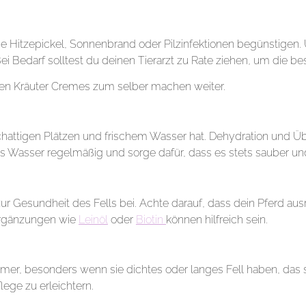
 Hitzepickel, Sonnenbrand oder Pilzinfektionen begünstigen.
 Bei Bedarf solltest du deinen Tierarzt zu Rate ziehen, um die 
ichen Kräuter Cremes zum selber machen weiter.
schattigen Plätzen und frischem Wasser hat. Dehydration und Ü
Wasser regelmäßig und sorge dafür, dass es stets sauber und 
 Gesundheit des Fells bei. Achte darauf, dass dein Pferd ausr
 Ergänzungen wie
Leinöl
oder
Biotin
können hilfreich sein.
mmer, besonders wenn sie dichtes oder langes Fell haben, das 
lege zu erleichtern.