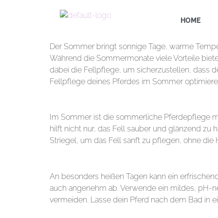
HOME
Der Sommer bringt sonnige Tage, warme Temperatu
Während die Sommermonate viele Vorteile bieten
dabei die Fellpflege, um sicherzustellen, dass d
Fellpflege deines Pferdes im Sommer optimiere
1. Regelmäßiges Bürsten
Im Sommer ist die sommerliche Pferdepflege mi
hilft nicht nur, das Fell sauber und glänzend z
Striegel, um das Fell sanft zu pflegen, ohne die 
2. Bade dein Pferd
An besonders heißen Tagen kann ein erfrischend
auch angenehm ab. Verwende ein mildes, pH-neu
vermeiden. Lasse dein Pferd nach dem Bad in ei
3. Schutz vor Insekten