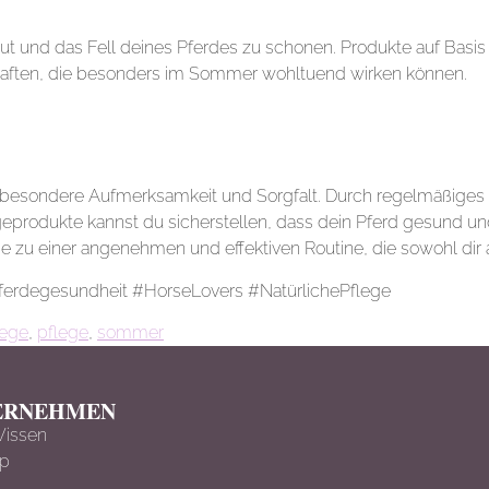
t und das Fell deines Pferdes zu schonen. Produkte auf Basis 
aften, die besonders im Sommer wohltuend wirken können.
 besondere Aufmerksamkeit und Sorgfalt. Durch regelmäßiges B
produkte kannst du sicherstellen, dass dein Pferd gesund und
e zu einer angenehmen und effektiven Routine, die sowohl dir 
erdegesundheit #HorseLovers #NatürlichePflege
lege
,
pflege
,
sommer
ERNEHMEN
Wissen
ap