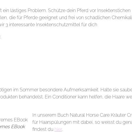
 ein lästiges Problem. Schütze dein Pferd vor Insektenstichen
len, die für Pferde geeignet und frei von schädlichen Chemik
wir 3 interessante Insektenschutzmittel für dich
y
tigen im Sommer besondere Aufmerksamkeit. Halte sie sauber 
dukten behandelst. Ein Conditioner kann helfen, die Haare w
In unserem Buch Natural Horse Care Kräuter C
für Haarspülungen mit dabei, so weisst du gen
remes EBook
findest du
hier
.