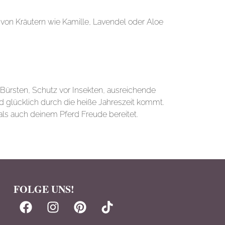
von Kräutern wie Kamille, Lavendel oder Aloe
ürsten, Schutz vor Insekten, ausreichende
 glücklich durch die heiße Jahreszeit kommt.
als auch deinem Pferd Freude bereitet.
FOLGE UNS!