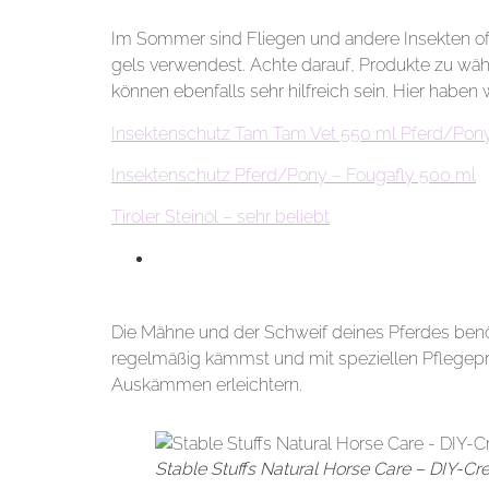
Im Sommer sind Fliegen und andere Insekten oft
gels verwendest. Achte darauf, Produkte zu wäh
können ebenfalls sehr hilfreich sein. Hier haben 
Insektenschutz Tam Tam Vet 550 ml Pferd/Pon
Insektenschutz Pferd/Pony – Fougafly 500 ml
Tiroler Steinöl – sehr beliebt
4. Pflege der Mähne und des Schweifs
Die Mähne und der Schweif deines Pferdes benö
regelmäßig kämmst und mit speziellen Pflegepro
Auskämmen erleichtern.
Stable Stuffs Natural Horse Care – DIY-C