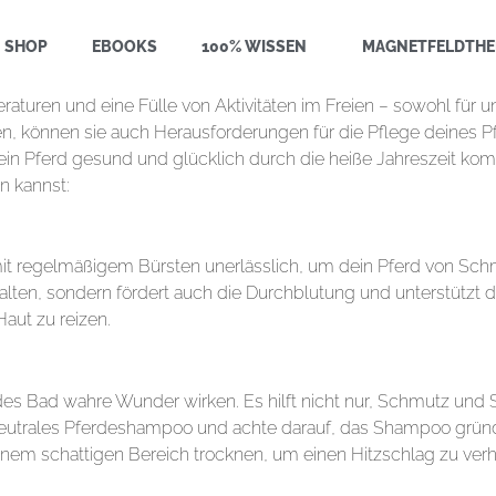
SHOP
EBOOKS
100% WISSEN
MAGNETFELDTHE
ren und eine Fülle von Aktivitäten im Freien – sowohl für uns
, können sie auch Herausforderungen für die Pflege deines Pfe
ein Pferd gesund und glücklich durch die heiße Jahreszeit komm
n kannst:
t regelmäßigem Bürsten unerlässlich, um dein Pferd von Schm
u halten, sondern fördert auch die Durchblutung und unterstütz
Haut zu reizen.
es Bad wahre Wunder wirken. Es hilft nicht nur, Schmutz und 
trales Pferdeshampoo und achte darauf, das Shampoo gründli
nem schattigen Bereich trocknen, um einen Hitzschlag zu verh