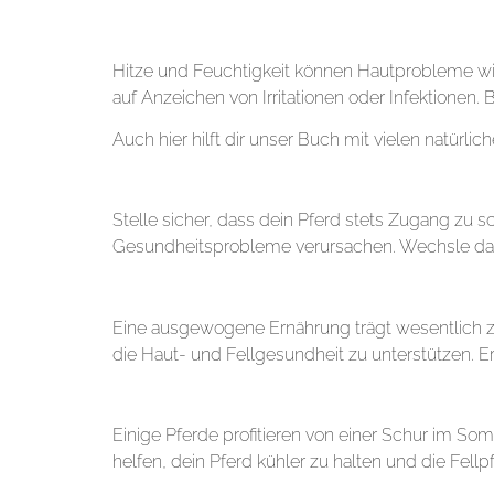
5. Überwachung der Hautgesundheit
Hitze und Feuchtigkeit können Hautprobleme wie
auf Anzeichen von Irritationen oder Infektionen.
Auch hier hilft dir unser Buch mit vielen natürl
6. Ausreichend Schatten und Wasser
Stelle sicher, dass dein Pferd stets Zugang zu 
Gesundheitsprobleme verursachen. Wechsle das 
7. Gesunde Ernährung
Eine ausgewogene Ernährung trägt wesentlich zur
die Haut- und Fellgesundheit zu unterstützen.
8. Scheren bei Bedarf
Einige Pferde profitieren von einer Schur im So
helfen, dein Pferd kühler zu halten und die Fellpf