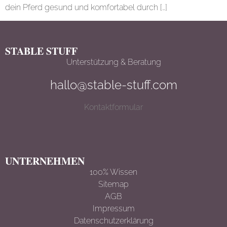
dein Pferd gesund und komfortabel durch […]
STABLE STUFF
Unterstützung & Beratung
hallo@stable-stuff.com
Kontaktformular
UNTERNEHMEN
100% Wissen
Sitemap
AGB
Impressum
Datenschutzerklärun
g