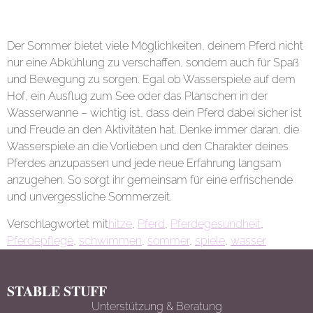
Fazit
Der Sommer bietet viele Möglichkeiten, deinem Pferd nicht
nur eine Abkühlung zu verschaffen, sondern auch für Spaß
und Bewegung zu sorgen. Egal ob Wasserspiele auf dem
Hof, ein Ausflug zum See oder das Planschen in der
Wasserwanne – wichtig ist, dass dein Pferd dabei sicher ist
und Freude an den Aktivitäten hat. Denke immer daran, die
Wasserspiele an die Vorlieben und den Charakter deines
Pferdes anzupassen und jede neue Erfahrung langsam
anzugehen. So sorgt ihr gemeinsam für eine erfrischende
und unvergessliche Sommerzeit.
Verschlagwortet mit
hitze
,
Pferd
,
Pferdegesundheit
,
Pferdepflege
,
schwimmen
,
sommer
,
spiele
,
wasser
STABLE STUFF
Unterstützung & Beratung