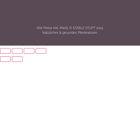
Alle Preise inkl. MwSt. © STABLE STUFF 2024.
Natürliches & gesundes Pferdewissen.