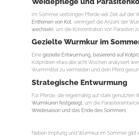
Weidepflege und Parasitenko
Im Sommer verbringen Pferde viel Zeit auf der
Entfernen von Kot
, verringert die Anzahl der Wur
wechseln
, um die Konzentration von Parasiten z
Gezielte Wurmkur
im Somme
Eine
gezielte Entwurmung, basierend auf Kotp
Kotproben etwa alle acht Wochen analysiert we
Wurmmittel zu vermeiden und dein Pferd gesund
Strategische Entwurmung
Für Pferde, die regelmäßig auf stark genutzten
Wurmkuren festgelegt
, um die Parasitenentwic
Weidesaison und das Ende des Sommers
.
3.
Zusätzliche Vorsichtsmaßnahmen für die
Neben Impfung und Wurmkur im Sommer gibt es 