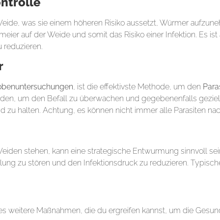
ntrolle
 Weide, was sie einem höheren Risiko aussetzt, Würmer aufzun
meier auf der Weide und somit das Risiko einer Infektion. Es is
u reduzieren.
r
robenuntersuchungen
, ist die effektivste Methode, um den
Paras
rden, um den Befall zu überwachen und gegebenenfalls gezielt
 zu halten. Achtung, es können nicht immer alle Parasiten n
 Weiden stehen, kann eine strategische Entwurmung sinnvoll se
klung zu stören und den Infektionsdruck zu reduzieren. Typisc
 Sommersaison
weitere Maßnahmen, die du ergreifen kannst, um die Gesund