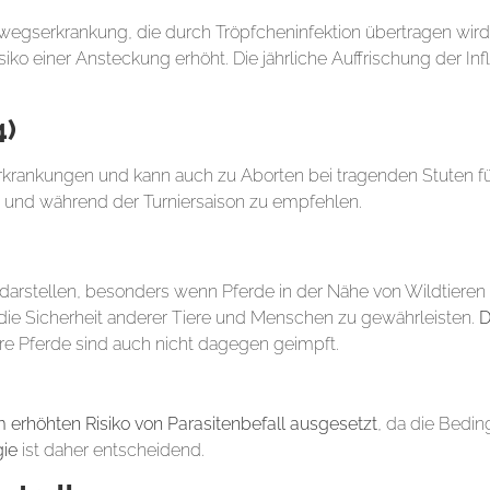
egserkrankung, die durch Tröpfcheninfektion übertragen wird
siko einer Ansteckung erhöht. Die jährliche Auffrischung der In
4)
rankungen und kann auch zu Aborten bei tragenden Stuten fü
n und während der Turniersaison zu empfehlen.
darstellen, besonders wenn Pferde in der Nähe von Wildtieren 
die Sicherheit anderer Tiere und Menschen zu gewährleisten.
D
e Pferde sind auch nicht dagegen geimpft.
befall
erhöhten Risiko von Parasitenbefall ausgesetzt
, da die Bedi
ie
ist daher entscheidend.