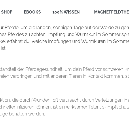
SHOP
EBOOKS
100% WISSEN
MAGNETFELDTHE
ür Pferde, um die langen, sonnigen Tage auf der Weide zu g
eines Pferdes zu achten. Impfung und Wurmkur im Sommer spie
tikel erfährst du, welche Impfungen und Wurmkuren im Somme
ist.
d
andteil der Pferdegesundheit, um dein Pferd vor schweren Kr
ien verbringen und mit anderen Tieren in Kontakt kommen, stei
fektion, die durch Wunden, oft verursacht durch Verletzungen i
ller infizieren können, ist ein wirksamer Tetanus-Impfschut
Auge behalten werden.