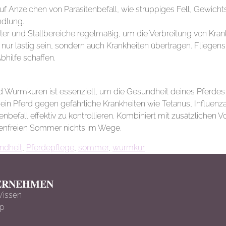
f Anzeichen von Parasitenbefall, wie struppiges Fell, Gewicht
ndlung.
ter und Stallbereiche regelmäßig, um die Verbreitung von Kran
 nur lästig sein, sondern auch Krankheiten übertragen. Flieg
bhilfe schaffen.
nd Wurmkuren ist essenziell, um die Gesundheit deines Pferd
ein Pferd gegen gefährliche Krankheiten wie Tetanus, Influenz
itenbefall effektiv zu kontrollieren. Kombiniert mit zusätzlich
enfreien Sommer nichts im Wege.
ndheit
,
Pferdepflege
,
sommer
,
wurmkur
ERNEHMEN
Wissen
ap