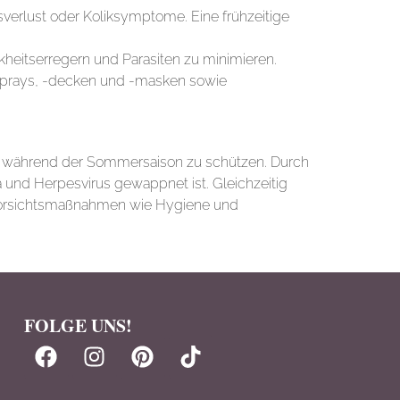
sverlust oder Koliksymptome. Eine frühzeitige
kheitserregern und Parasiten zu minimieren.
ensprays, -decken und -masken sowie
es während der Sommersaison zu schützen. Durch
a und Herpesvirus gewappnet ist. Gleichzeitig
en Vorsichtsmaßnahmen wie Hygiene und
FOLGE UNS!