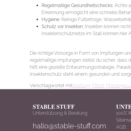
Regelmäßige Gesundheitschecks:
Achte au
Erkennung ermöglicht eine schnelle Beha
Hygiene:
Reinige Futtertröge, Wasserbehäl
Schutz vor Insekten:
Insekten können nicht
Insektenschutznetze im Stall können hier A
4.
Zusammenfassung
Die richtige Vorsorge in Form von Impfungen u
regelmäßige Impfungen stellst du sicher, dass d
hilft eine gezielte Entwurmungsstrategie, Paras
Insektenschutz steht einem gesunden und sorg
Verschlagwortet mit
impfung
,
Pferd
,
Pferdegesu
STABLE STUFF
UNT
Unterstützung & Beratung
100% 
Sitem
hallo@stable-stuff.com
AGB