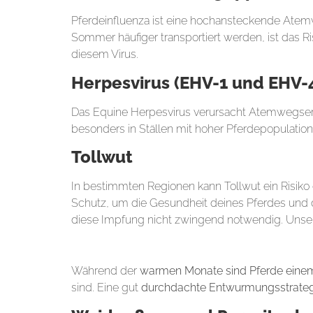
Pferdeinfluenza ist eine hochansteckende Atemw
Sommer häufiger transportiert werden, ist das Ri
diesem Virus.
Herpesvirus (EHV-1 und EHV-
Das Equine Herpesvirus verursacht Atemwegserk
besonders in Ställen mit hoher Pferdepopulatio
Tollwut
In bestimmten Regionen kann Tollwut ein Risiko 
Schutz, um die Gesundheit deines Pferdes und 
diese Impfung nicht zwingend notwendig. Unser
2.
Wurmkur im Sommer: Schutz vor Parasiten
Während der
warmen Monate sind Pferde einem 
sind. Eine gut
durchdachte Entwurmungsstrateg