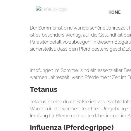
HOME
Der Sommer ist eine wunderschöne Jahreszeit f
ist es besonders wichtig, auf die Gesundheit d
Parasitenbefall vorzubeugen. In diesem Blogar
sicherstellst, dass dein Pferd bestens geschützt 
1.
Warum Impfungen im Sommer wichtig sin
Impfungen im Sommer sind ein essenzieller Best
warmen Jahreszeit, wenn Pferde mehr Zeit im Fre
Tetanus
Tetanus ist eine durch Bakterien verursachte In
Wunden in der warmen, feuchten Umgebung schne
Impfung
für Pferde und sollte daher immer im 
Influenza (Pferdegrippe)