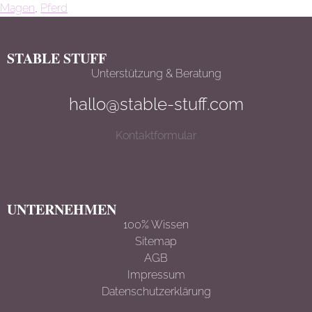
Magen
,
Pferd
STABLE STUFF
Unterstützung & Beratung
hallo@stable-stuff.com
Kontaktformular
UNTERNEHMEN
100% Wissen
Sitemap
AGB
Impressum
Datenschutzerklärun
g