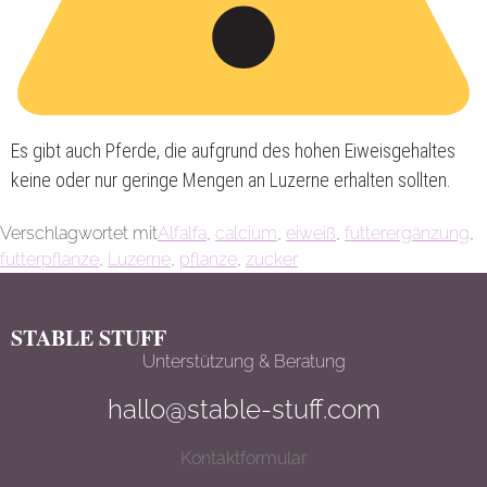
Es gibt auch Pferde, die aufgrund des hohen Eiweisgehaltes
keine oder nur geringe Mengen an Luzerne erhalten sollten.
Verschlagwortet mit
Alfalfa
,
calcium
,
eiweiß
,
futterergänzung
,
futterpflanze
,
Luzerne
,
pflanze
,
zucker
STABLE STUFF
Unterstützung & Beratung
hallo@stable-stuff.com
Kontaktformular