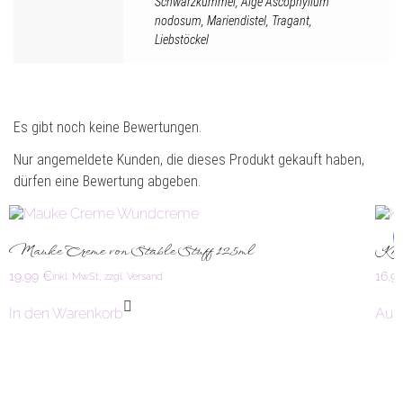
Schwarzkümmel
,
Alge Ascophyllum
nodosum
,
Mariendistel
,
Tragant
,
Liebstöckel
Es gibt noch keine Bewertungen.
Nur angemeldete Kunden, die dieses Produkt gekauft haben,
dürfen eine Bewertung abgeben.
A
Mauke Creme von Stable Stuff 125ml
Kna
19,99
€
16,9
inkl. MwSt, zzgl. Versand
In den Warenkorb
Aus